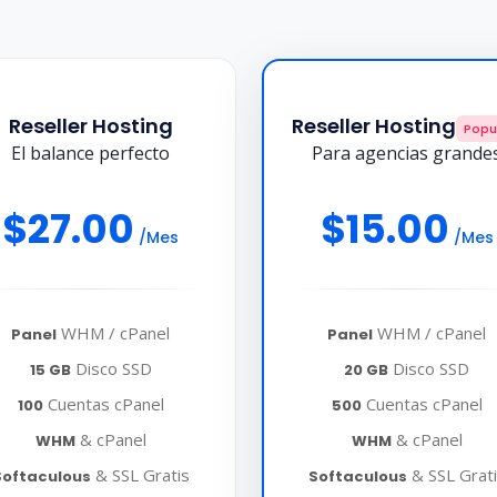
Reseller Hosting
Reseller Hosting
Popu
El balance perfecto
Para agencias grande
$27.00
$15.00
/Mes
/Mes
WHM / cPanel
WHM / cPanel
Panel
Panel
Disco SSD
Disco SSD
15 GB
20 GB
Cuentas cPanel
Cuentas cPanel
100
500
& cPanel
& cPanel
WHM
WHM
& SSL Gratis
& SSL Grat
Softaculous
Softaculous