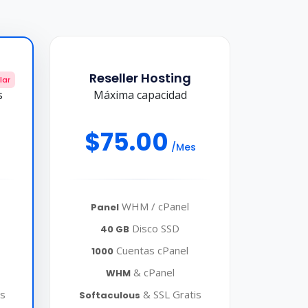
Reseller Hosting
lar
s
Máxima capacidad
$75.00
/Mes
WHM / cPanel
Panel
Disco SSD
40 GB
Cuentas cPanel
1000
& cPanel
WHM
is
& SSL Gratis
Softaculous